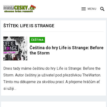
MENU
ŠTÍTEK:
LIFE IS STRANGE
ČEŠTINA
Čeština do hry Life is Strange: Before
the Storm
Dnes tady máme češtinu do hry Life is Strange: Before the
Storm. Autor češtiny je uživatel pod přezdívkou TheWarton.
Tímto mu děkujeme za skvělou prací. A přejeme hráčům ať
si užiji…