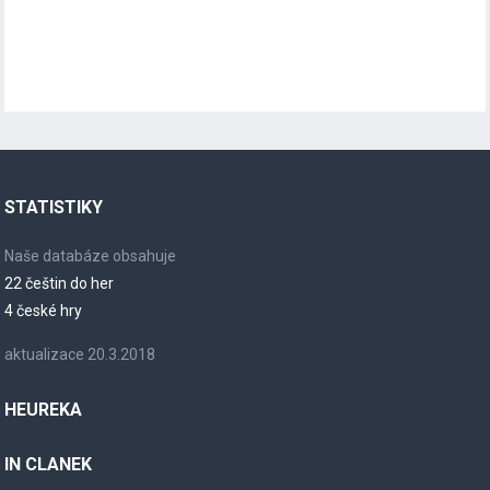
STATISTIKY
Naše databáze obsahuje
22 češtin do her
4 české hry
aktualizace 20.3.2018
HEUREKA
IN CLANEK